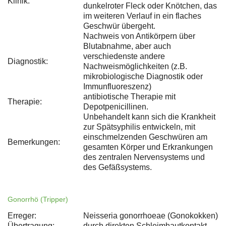
Klinik:
dunkelroter Fleck oder Knötchen, das
im weiteren Verlauf in ein flaches
Geschwür übergeht.
Nachweis von Antikörpern über
Blutabnahme, aber auch
verschiedenste andere
Diagnostik:
Nachweismöglichkeiten (z.B.
mikrobiologische Diagnostik oder
Immunfluoreszenz)
antibiotische Therapie mit
Therapie:
Depotpenicillinen.
Unbehandelt kann sich die Krankheit
zur Spätsyphilis entwickeln, mit
einschmelzenden Geschwüren am
Bemerkungen:
gesamten Körper und Erkrankungen
des zentralen Nervensystems und
des Gefäßsystems.
Gonorrhö (Tripper)
Erreger:
Neisseria gonorrhoeae (Gonokokken)
Übertragung:
durch direkten Schleimhautkontakt