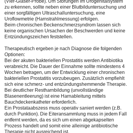
(Vier-Gläser-Probe). Um Störungen im Urogenitalsystem
zu erkennen, sollte neben einer Blutbilduntersuchung und
einer sorgfältigen Ultraschalluntersuchung, eine
Uroflowmetrie (Harnstrahlmessung) erfolgen.
Beim chronischen Beckenschmerzsyndrom lassen sich
keine organischen Ursachen der Beschwerden und keine
Entzündungszeichen feststellen.
Therapeutisch ergeben je nach Diagnose die folgenden
Optionen:
Bei der akuten bakteriellen Prostatitis werden Antibiotika
verabreicht. Die Dauer der Einnahme sollte mindestens 4
Wochen betragen, um der Entwicklung einer chronischen
bakteriellen Prostatitis vorzubeugen. Zusätzlich empfiehlt
sich eine schmerz- und entzündungshemmende Therapie.
Bei deutlicher Restharnbildung (unvollständige
Blasenentleerung) ist eine Harnableitung mittels
Bauchdeckenkatheter erforderlich.
Ein Prostataabszess muss operativ saniert werden (z.B.
durch Punktion). Die Eiteransammlung muss in jedem Fall
entfernt werden, da es sich um einen abgekapselten
Prozess handelt und somit eine alleinige antibiotische
Therapie nicht ausreichend ist.