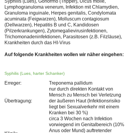
Syphilis (Lues), Gonorrhö (Tripper), Ulcus molle,
Lymphogranuloma venerum, Infektion mit Chlamydien,
Granuloma inguinale, Herpes genitalis, Condylomata
acuminata (Feigwarzen), Molluscum contagiosum
(Dellwarzen), Hepatitis B und C, Kandidosen
(Pilzerkrankungen), Zytomegalievirusinfektionen,
Trichomonadeninfektionen, Parasitosen (z.B. Filzläuse),
Krankheiten durch das HI-Virus
Auf folgende Krankheiten wollen wir näher eingehen:
Syphilis (Lues, harter Schanker)
Erreger:
Treponema pallidum
nur durch direkten Kontakt von
Mensch zu Mensch bei Verletzung
Übertragung:
der äußeren Haut (Infektionsrisiko
liegt bei Sexualverkehr mit einem
Kranken bei 30 %)
circa 3 Wochen nach Infektion
vorwiegend im Genitalbereich (10%
Anus oder Mund) auftretender