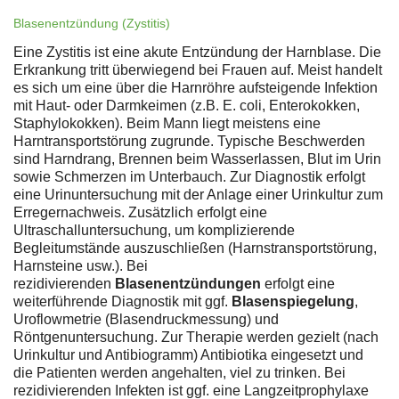
Blasenentzündung (Zystitis)
Eine Zystitis ist eine akute Entzündung der Harnblase. Die
Erkrankung tritt überwiegend bei Frauen auf. Meist handelt
es sich um eine über die Harnröhre aufsteigende Infektion
mit Haut- oder Darmkeimen (z.B. E. coli, Enterokokken,
Staphylokokken). Beim Mann liegt meistens eine
Harntransportstörung zugrunde. Typische Beschwerden
sind Harndrang, Brennen beim Wasserlassen, Blut im Urin
sowie Schmerzen im Unterbauch. Zur Diagnostik erfolgt
eine Urinuntersuchung mit der Anlage einer Urinkultur zum
Erregernachweis. Zusätzlich erfolgt eine
Ultraschalluntersuchung, um komplizierende
Begleitumstände auszuschließen (Harnstransportstörung,
Harnsteine usw.). Bei
rezidivierenden
Blasenentzündungen
erfolgt eine
weiterführende Diagnostik mit ggf.
Blasenspiegelung
,
Uroflowmetrie (Blasendruckmessung) und
Röntgenuntersuchung. Zur Therapie werden gezielt (nach
Urinkultur und Antibiogramm) Antibiotika eingesetzt und
die Patienten werden angehalten, viel zu trinken. Bei
rezidivierenden Infekten ist ggf. eine Langzeitprophylaxe