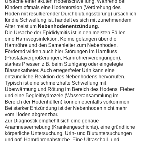
Ursache einer akuten Hodenschwellung. Während bei
Kindern oftmals eine Hodentorsion (Verdrehung des
Hoden mit resultierender Durchblutungsstörung) ursächlich
für die Schwellung ist, handelt es sich mit zunehmendem
Alter meist um
Nebenhodenentzündung
.
Die Ursache der Epididymitis ist in den meisten Fällen
eine Harnwegsinfektion. Keime gelangen über die
Harnröhre und den Samenleiter zum Nebenhoden.
Fördernd wirken auch hier Störungen im Harnfluss
(Prostatavergrößerungen, Harnröhrenverengungen),
starkes Pressen z.B. beim Stuhlgang oder eingelegte
Blasenkatheter. Auch erregerfreier Urin kann eine
entzündliche Reaktion des Nebenhodens hervorrufen.
Typisch ist eine schmerzhafte Schwellung mit
Überwärmung und Rötung im Bereich des Hodens. Fieber
und eine Begleithydrozele (Wasseransammlung im
Bereich der Hodenhüllen) können ebenfalls vorkommen.
Bei starker Entzündung ist der Nebenhoden nicht mehr
vom Hoden abgrenzbar.
Zur Diagnostik empfiehlt sich eine genaue
Anamneseerhebung (Krankengeschichte), eine gründliche
körperliche Untersuchung, Urin- und Blutuntersuchungen
und ggf. Harnröhrenabstriche. Eine Ultraschall- und