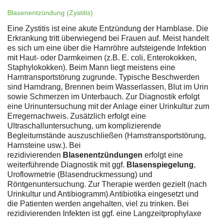
Blasenentzündung (Zystitis)
Eine Zystitis ist eine akute Entzündung der Harnblase. Die
Erkrankung tritt überwiegend bei Frauen auf. Meist handelt
es sich um eine über die Harnröhre aufsteigende Infektion
mit Haut- oder Darmkeimen (z.B. E. coli, Enterokokken,
Staphylokokken). Beim Mann liegt meistens eine
Harntransportstörung zugrunde. Typische Beschwerden
sind Harndrang, Brennen beim Wasserlassen, Blut im Urin
sowie Schmerzen im Unterbauch. Zur Diagnostik erfolgt
eine Urinuntersuchung mit der Anlage einer Urinkultur zum
Erregernachweis. Zusätzlich erfolgt eine
Ultraschalluntersuchung, um komplizierende
Begleitumstände auszuschließen (Harnstransportstörung,
Harnsteine usw.). Bei
rezidivierenden
Blasenentzündungen
erfolgt eine
weiterführende Diagnostik mit ggf.
Blasenspiegelung
,
Uroflowmetrie (Blasendruckmessung) und
Röntgenuntersuchung. Zur Therapie werden gezielt (nach
Urinkultur und Antibiogramm) Antibiotika eingesetzt und
die Patienten werden angehalten, viel zu trinken. Bei
rezidivierenden Infekten ist ggf. eine Langzeitprophylaxe