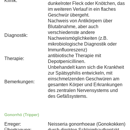
Klinik:
dunkelroter Fleck oder Knötchen, das
im weiteren Verlauf in ein flaches
Geschwür übergeht.
Nachweis von Antikörpern über
Blutabnahme, aber auch
verschiedenste andere
Diagnostik:
Nachweismöglichkeiten (z.B.
mikrobiologische Diagnostik oder
Immunfluoreszenz)
antibiotische Therapie mit
Therapie:
Depotpenicillinen.
Unbehandelt kann sich die Krankheit
zur Spätsyphilis entwickeln, mit
einschmelzenden Geschwüren am
Bemerkungen:
gesamten Körper und Erkrankungen
des zentralen Nervensystems und
des Gefäßsystems.
Gonorrhö (Tripper)
Erreger:
Neisseria gonorrhoeae (Gonokokken)
Übertragung:
durch direkten Schleimhautkontakt