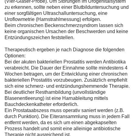
(Vier-Gläser-Probe). Um Störungen im Urogenitalsystem
zu erkennen, sollte neben einer Blutbilduntersuchung und
einer sorgfältigen Ultraschalluntersuchung, eine
Uroflowmetrie (Harnstrahlmessung) erfolgen.
Beim chronischen Beckenschmerzsyndrom lassen sich
keine organischen Ursachen der Beschwerden und keine
Entzündungszeichen feststellen.
Therapeutisch ergeben je nach Diagnose die folgenden
Optionen:
Bei der akuten bakteriellen Prostatitis werden Antibiotika
verabreicht. Die Dauer der Einnahme sollte mindestens 4
Wochen betragen, um der Entwicklung einer chronischen
bakteriellen Prostatitis vorzubeugen. Zusätzlich empfiehlt
sich eine schmerz- und entzündungshemmende Therapie.
Bei deutlicher Restharnbildung (unvollständige
Blasenentleerung) ist eine Harnableitung mittels
Bauchdeckenkatheter erforderlich.
Ein Prostataabszess muss operativ saniert werden (z.B.
durch Punktion). Die Eiteransammlung muss in jedem Fall
entfernt werden, da es sich um einen abgekapselten
Prozess handelt und somit eine alleinige antibiotische
Therapie nicht ausreichend ist.