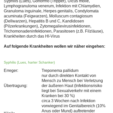
Syphilis (Lues), Gonorrhö (Tripper), Ulcus molle,
Lymphogranuloma venerum, Infektion mit Chlamydien,
Granuloma inguinale, Herpes genitalis, Condylomata
acuminata (Feigwarzen), Molluscum contagiosum
(Dellwarzen), Hepatitis B und C, Kandidosen
(Pilzerkrankungen), Zytomegalievirusinfektionen,
Trichomonadeninfektionen, Parasitosen (z.B. Filzläuse),
Krankheiten durch das HI-Virus
Auf folgende Krankheiten wollen wir näher eingehen:
Syphilis (Lues, harter Schanker)
Erreger:
Treponema pallidum
nur durch direkten Kontakt von
Mensch zu Mensch bei Verletzung
Übertragung:
der äußeren Haut (Infektionsrisiko
liegt bei Sexualverkehr mit einem
Kranken bei 30 %)
circa 3 Wochen nach Infektion
vorwiegend im Genitalbereich (10%
Anus oder Mund) auftretender