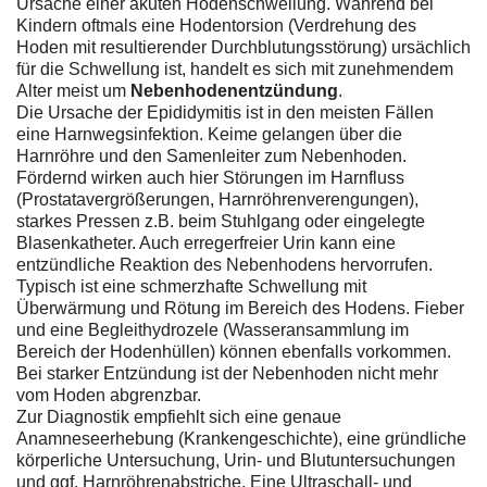
Ursache einer akuten Hodenschwellung. Während bei
Kindern oftmals eine Hodentorsion (Verdrehung des
Hoden mit resultierender Durchblutungsstörung) ursächlich
für die Schwellung ist, handelt es sich mit zunehmendem
Alter meist um
Nebenhodenentzündung
.
Die Ursache der Epididymitis ist in den meisten Fällen
eine Harnwegsinfektion. Keime gelangen über die
Harnröhre und den Samenleiter zum Nebenhoden.
Fördernd wirken auch hier Störungen im Harnfluss
(Prostatavergrößerungen, Harnröhrenverengungen),
starkes Pressen z.B. beim Stuhlgang oder eingelegte
Blasenkatheter. Auch erregerfreier Urin kann eine
entzündliche Reaktion des Nebenhodens hervorrufen.
Typisch ist eine schmerzhafte Schwellung mit
Überwärmung und Rötung im Bereich des Hodens. Fieber
und eine Begleithydrozele (Wasseransammlung im
Bereich der Hodenhüllen) können ebenfalls vorkommen.
Bei starker Entzündung ist der Nebenhoden nicht mehr
vom Hoden abgrenzbar.
Zur Diagnostik empfiehlt sich eine genaue
Anamneseerhebung (Krankengeschichte), eine gründliche
körperliche Untersuchung, Urin- und Blutuntersuchungen
und ggf. Harnröhrenabstriche. Eine Ultraschall- und