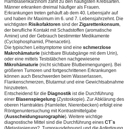
Harnblasenkarzinom zählt zu den häufigsten Krebsarten.
Männer erkranken dreimal häufiger als Frauen.
Erkrankungen treten gehäuft ab dem 40. Lebensjahr auf
und haben ihr Maximum im 6. und 7. Lebensjahrzehnt. Die
wichtigsten
Risikofaktoren
sind der
Zigarettenkonsum
,
der berufliche Kontakt mit Schadstoffen (aromatische
Amine) und der Gebrauch bestimmter Medikamente
(Cyclophosphamid, Phenacetin).
Die typischen Leitsymptome sind eine
schmerzlose
Makrohämaturie
(sichtbare Blutabgänge mit dem Urin),
oder eine mittels Teststäbchen nachgewiesene
Mikrohämaturie
(nicht sichtbare Blutbeimengungen). Bei
größeren Tumoren und fortgeschrittenen Erkrankungen
können auch Beschwerden beim Wasserlassen,
Flankenschmerzen, Blutarmut und eine Gewichtsabnahme
hinzutreten.
Entscheidend für die
Diagnostik
ist die Durchführung
einer
Blasenspiegelung
(Zystoskopie). Zur Abklärung des
oberen Harntraktes (Harnleiter, Nierenbecken) erfolgt eine
Röntgenuntersuchung mit Kontrastmittelgabe
(
Ausscheidungsurographie
). Weitere wichtige
diagnostische Mittel sind die Durchführung eines
CT`s
(Metastasierung?, Tumorausdehnung) und die Anfertigung