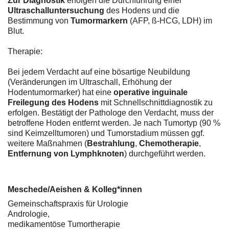
Zur Diagnostik
erfolgen die Durchführung einer
Ultraschalluntersuchung
des Hodens und die
Bestimmung von
Tumormarkern
(AFP, ß-HCG, LDH) im
Blut.
Therapie:
Bei jedem Verdacht auf eine bösartige Neubildung
(Veränderungen im Ultraschall, Erhöhung der
Hodentumormarker) hat eine
operative inguinale
Freilegung des Hodens
mit Schnellschnittdiagnostik zu
erfolgen. Bestätigt der Pathologe den Verdacht, muss der
betroffene Hoden entfernt werden. Je nach Tumortyp (90 %
sind Keimzelltumoren) und Tumorstadium müssen ggf.
weitere Maßnahmen (
Bestrahlung
,
Chemotherapie
,
Entfernung von Lymphknoten
) durchgeführt werden.
Meschede/Aeishen & Kolleg*innen
Gemeinschaftspraxis für Urologie
Andrologie,
medikamentöse Tumortherapie