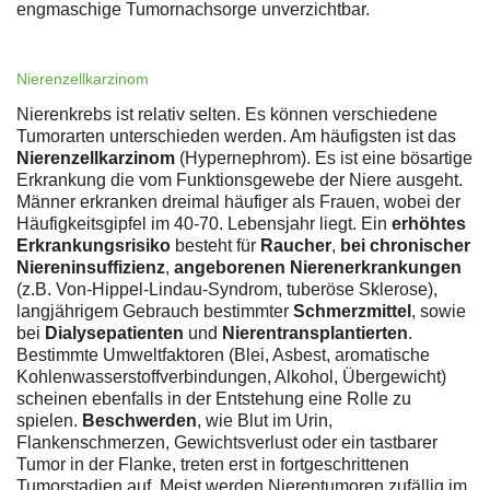
engmaschige Tumornachsorge unverzichtbar.
Nierenzellkarzinom
Nierenkrebs ist relativ selten. Es können verschiedene
Tumorarten unterschieden werden. Am häufigsten ist das
Nierenzellkarzinom
(Hypernephrom). Es ist eine bösartige
Erkrankung die vom Funktionsgewebe der Niere ausgeht.
Männer erkranken dreimal häufiger als Frauen, wobei der
Häufigkeitsgipfel im 40-70. Lebensjahr liegt. Ein
erhöhtes
Erkrankungsrisiko
besteht für
Raucher
,
bei chronischer
Niereninsuffizienz
,
angeborenen Nierenerkrankungen
(z.B. Von-Hippel-Lindau-Syndrom, tuberöse Sklerose),
langjährigem Gebrauch bestimmter
Schmerzmittel
, sowie
bei
Dialysepatienten
und
Nierentransplantierten
.
Bestimmte Umweltfaktoren (Blei, Asbest, aromatische
Kohlenwasserstoffverbindungen, Alkohol, Übergewicht)
scheinen ebenfalls in der Entstehung eine Rolle zu
spielen.
Beschwerden
, wie Blut im Urin,
Flankenschmerzen, Gewichtsverlust oder ein tastbarer
Tumor in der Flanke, treten erst in fortgeschrittenen
Tumorstadien auf. Meist werden Nierentumoren zufällig im