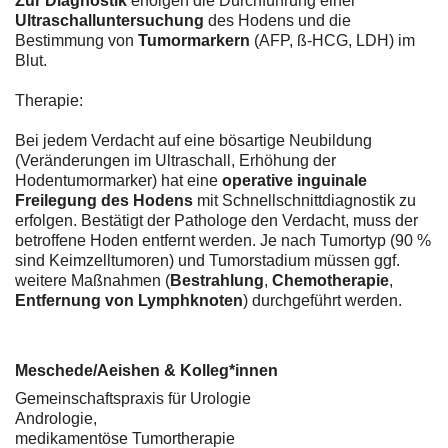
Zur Diagnostik
erfolgen die Durchführung einer
Ultraschalluntersuchung
des Hodens und die
Bestimmung von
Tumormarkern
(AFP, ß-HCG, LDH) im
Blut.
Therapie:
Bei jedem Verdacht auf eine bösartige Neubildung
(Veränderungen im Ultraschall, Erhöhung der
Hodentumormarker) hat eine
operative inguinale
Freilegung des Hodens
mit Schnellschnittdiagnostik zu
erfolgen. Bestätigt der Pathologe den Verdacht, muss der
betroffene Hoden entfernt werden. Je nach Tumortyp (90 %
sind Keimzelltumoren) und Tumorstadium müssen ggf.
weitere Maßnahmen (
Bestrahlung
,
Chemotherapie
,
Entfernung von Lymphknoten
) durchgeführt werden.
Meschede/Aeishen & Kolleg*innen
Gemeinschaftspraxis für Urologie
Andrologie,
medikamentöse Tumortherapie