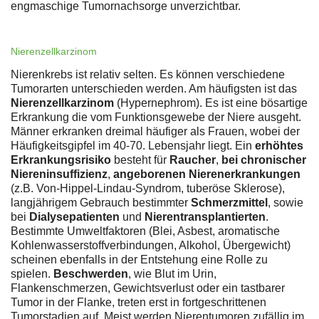
engmaschige Tumornachsorge unverzichtbar.
Nierenzellkarzinom
Nierenkrebs ist relativ selten. Es können verschiedene
Tumorarten unterschieden werden. Am häufigsten ist das
Nierenzellkarzinom
(Hypernephrom). Es ist eine bösartige
Erkrankung die vom Funktionsgewebe der Niere ausgeht.
Männer erkranken dreimal häufiger als Frauen, wobei der
Häufigkeitsgipfel im 40-70. Lebensjahr liegt. Ein
erhöhtes
Erkrankungsrisiko
besteht für
Raucher
,
bei chronischer
Niereninsuffizienz
,
angeborenen Nierenerkrankungen
(z.B. Von-Hippel-Lindau-Syndrom, tuberöse Sklerose),
langjährigem Gebrauch bestimmter
Schmerzmittel
, sowie
bei
Dialysepatienten
und
Nierentransplantierten
.
Bestimmte Umweltfaktoren (Blei, Asbest, aromatische
Kohlenwasserstoffverbindungen, Alkohol, Übergewicht)
scheinen ebenfalls in der Entstehung eine Rolle zu
spielen.
Beschwerden
, wie Blut im Urin,
Flankenschmerzen, Gewichtsverlust oder ein tastbarer
Tumor in der Flanke, treten erst in fortgeschrittenen
Tumorstadien auf. Meist werden Nierentumoren zufällig im