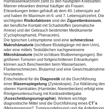
Harnblasenkarzinom zählt zu den häufigsten Krebsarten.
Männer erkranken dreimal häufiger als Frauen.
Erkrankungen treten gehäuft ab dem 40. Lebensjahr auf
und haben ihr Maximum im 6. und 7. Lebensjahrzehnt. Die
wichtigsten
Risikofaktoren
sind der
Zigarettenkonsum
,
der berufliche Kontakt mit Schadstoffen (aromatische
Amine) und der Gebrauch bestimmter Medikamente
(Cyclophosphamid, Phenacetin).
Die typischen Leitsymptome sind eine
schmerzlose
Makrohämaturie
(sichtbare Blutabgänge mit dem Urin),
oder eine mittels Teststäbchen nachgewiesene
Mikrohämaturie
(nicht sichtbare Blutbeimengungen). Bei
größeren Tumoren und fortgeschrittenen Erkrankungen
können auch Beschwerden beim Wasserlassen,
Flankenschmerzen, Blutarmut und eine Gewichtsabnahme
hinzutreten.
Entscheidend für die
Diagnostik
ist die Durchführung
einer
Blasenspiegelung
(Zystoskopie). Zur Abklärung des
oberen Harntraktes (Harnleiter, Nierenbecken) erfolgt eine
Röntgenuntersuchung mit Kontrastmittelgabe
(
Ausscheidungsurographie
). Weitere wichtige
diagnostische Mittel sind die Durchführung eines
CT`s
(Metastasierung?, Tumorausdehnung) und die Anfertigung