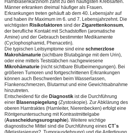
Harnblasenkarzinom zählt zu den häufigsten Krebsarten.
Männer erkranken dreimal häufiger als Frauen.
Erkrankungen treten gehäuft ab dem 40. Lebensjahr auf
und haben ihr Maximum im 6. und 7. Lebensjahrzehnt. Die
wichtigsten
Risikofaktoren
sind der
Zigarettenkonsum
,
der berufliche Kontakt mit Schadstoffen (aromatische
Amine) und der Gebrauch bestimmter Medikamente
(Cyclophosphamid, Phenacetin).
Die typischen Leitsymptome sind eine
schmerzlose
Makrohämaturie
(sichtbare Blutabgänge mit dem Urin),
oder eine mittels Teststäbchen nachgewiesene
Mikrohämaturie
(nicht sichtbare Blutbeimengungen). Bei
größeren Tumoren und fortgeschrittenen Erkrankungen
können auch Beschwerden beim Wasserlassen,
Flankenschmerzen, Blutarmut und eine Gewichtsabnahme
hinzutreten.
Entscheidend für die
Diagnostik
ist die Durchführung
einer
Blasenspiegelung
(Zystoskopie). Zur Abklärung des
oberen Harntraktes (Harnleiter, Nierenbecken) erfolgt eine
Röntgenuntersuchung mit Kontrastmittelgabe
(
Ausscheidungsurographie
). Weitere wichtige
diagnostische Mittel sind die Durchführung eines
CT`s
(Metastasierung?, Tumorausdehnung) und die Anfertigung