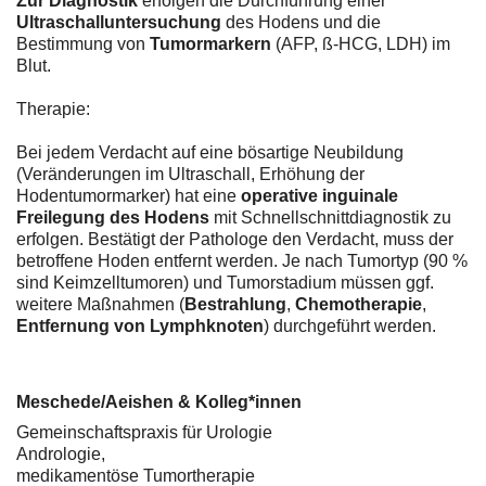
Zur Diagnostik
erfolgen die Durchführung einer
Ultraschalluntersuchung
des Hodens und die
Bestimmung von
Tumormarkern
(AFP, ß-HCG, LDH) im
Blut.
Therapie:
Bei jedem Verdacht auf eine bösartige Neubildung
(Veränderungen im Ultraschall, Erhöhung der
Hodentumormarker) hat eine
operative inguinale
Freilegung des Hodens
mit Schnellschnittdiagnostik zu
erfolgen. Bestätigt der Pathologe den Verdacht, muss der
betroffene Hoden entfernt werden. Je nach Tumortyp (90 %
sind Keimzelltumoren) und Tumorstadium müssen ggf.
weitere Maßnahmen (
Bestrahlung
,
Chemotherapie
,
Entfernung von Lymphknoten
) durchgeführt werden.
Meschede/Aeishen & Kolleg*innen
Gemeinschaftspraxis für Urologie
Andrologie,
medikamentöse Tumortherapie