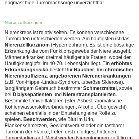
engmaschige Tumornachsorge unverzichtbar.
Nierenzellkarzinom
Nierenkrebs ist relativ selten. Es können verschiedene
Tumorarten unterschieden werden. Am häufigsten ist das
Nierenzellkarzinom
(Hypernephrom). Es ist eine bösartige
Erkrankung die vom Funktionsgewebe der Niere ausgeht.
Männer erkranken dreimal häufiger als Frauen, wobei der
Häufigkeitsgipfel im 40-70. Lebensjahr liegt. Ein
erhöhtes
Erkrankungsrisiko
besteht für
Raucher
,
bei chronischer
Niereninsuffizienz
,
angeborenen Nierenerkrankungen
(z.B. Von-Hippel-Lindau-Syndrom, tuberöse Sklerose),
langjährigem Gebrauch bestimmter
Schmerzmittel
, sowie
bei
Dialysepatienten
und
Nierentransplantierten
.
Bestimmte Umweltfaktoren (Blei, Asbest, aromatische
Kohlenwasserstoffverbindungen, Alkohol, Übergewicht)
scheinen ebenfalls in der Entstehung eine Rolle zu
spielen.
Beschwerden
, wie Blut im Urin,
Flankenschmerzen, Gewichtsverlust oder ein tastbarer
Tumor in der Flanke, treten erst in fortgeschrittenen
Tumorstadien auf. Meist werden Nierentumoren zufällig im