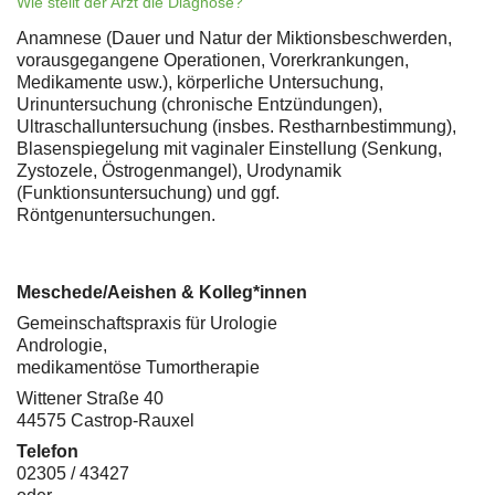
Wie stellt der Arzt die Diagnose?
Anamnese (Dauer und Natur der Miktionsbeschwerden,
vorausgegangene Operationen, Vorerkrankungen,
Medikamente usw.), körperliche Untersuchung,
Urinuntersuchung (chronische Entzündungen),
Ultraschalluntersuchung (insbes. Restharnbestimmung),
Blasenspiegelung mit vaginaler Einstellung (Senkung,
Zystozele, Östrogenmangel), Urodynamik
(Funktionsuntersuchung) und ggf.
Röntgenuntersuchungen.
Meschede/Aeishen & Kolleg*innen
Gemeinschaftspraxis für Urologie
Andrologie,
medikamentöse Tumortherapie
Wittener Straße 40
44575 Castrop-Rauxel
Telefon
02305 / 43427