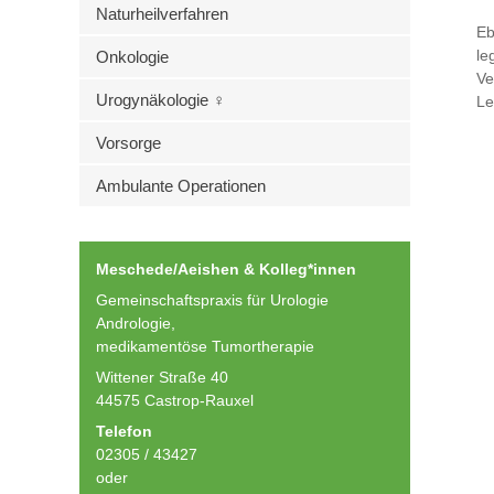
Naturheilverfahren
Eb
le
Onkologie
Ve
Urogynäkologie ♀
Le
Vorsorge
Ambulante Operationen
Meschede/Aeishen & Kolleg*innen
Gemeinschaftspraxis für Urologie
Andrologie,
medikamentöse Tumortherapie
Wittener Straße 40
44575 Castrop-Rauxel
Telefon
02305 / 43427
oder