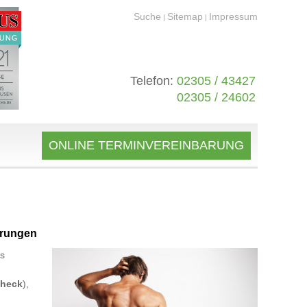
Suche
Sitemap
Impressum
|
|
Telefon:
02305 / 43427
02305 / 24602
ONLINE TERMINVEREINBARUNG
örungen
es
Check
),