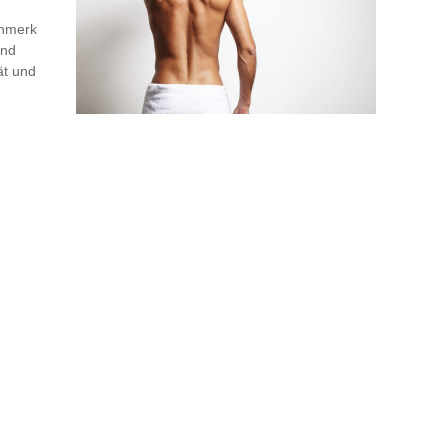
enmerk
und
ät und