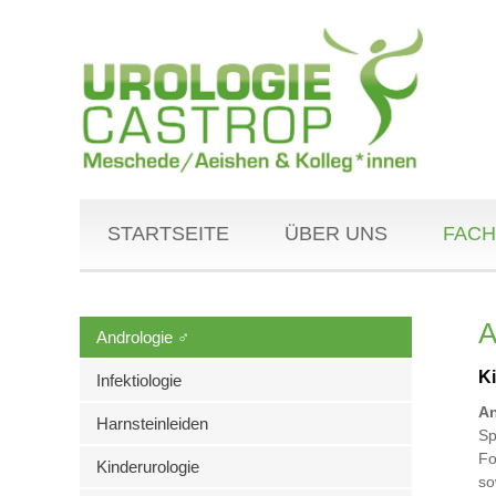
STARTSEITE
ÜBER UNS
FACH
A
Andrologie ♂
K
Infektiologie
An
Harnsteinleiden
Sp
Fo
Kinderurologie
so