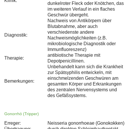
Klinik:
dunkelroter Fleck oder Knötchen, das
im weiteren Verlauf in ein flaches
Geschwür übergeht.
Nachweis von Antikörpern über
Blutabnahme, aber auch
verschiedenste andere
Diagnostik:
Nachweismöglichkeiten (z.B.
mikrobiologische Diagnostik oder
Immunfluoreszenz)
antibiotische Therapie mit
Therapie:
Depotpenicillinen.
Unbehandelt kann sich die Krankheit
zur Spätsyphilis entwickeln, mit
einschmelzenden Geschwüren am
Bemerkungen:
gesamten Körper und Erkrankungen
des zentralen Nervensystems und
des Gefäßsystems.
Gonorrhö (Tripper)
Erreger:
Neisseria gonorrhoeae (Gonokokken)
Übertragung:
durch direkten Schleimhautkontakt