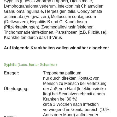
Syphilis (Lues), Gonorrhö (Tripper), Ulcus molle,
Lymphogranuloma venerum, Infektion mit Chlamydien,
Granuloma inguinale, Herpes genitalis, Condylomata
acuminata (Feigwarzen), Molluscum contagiosum
(Dellwarzen), Hepatitis B und C, Kandidosen
(Pilzerkrankungen), Zytomegalievirusinfektionen,
Trichomonadeninfektionen, Parasitosen (z.B. Filzläuse),
Krankheiten durch das HI-Virus
Auf folgende Krankheiten wollen wir näher eingehen:
Syphilis (Lues, harter Schanker)
Erreger:
Treponema pallidum
nur durch direkten Kontakt von
Mensch zu Mensch bei Verletzung
Übertragung:
der äußeren Haut (Infektionsrisiko
liegt bei Sexualverkehr mit einem
Kranken bei 30 %)
circa 3 Wochen nach Infektion
vorwiegend im Genitalbereich (10%
Anus oder Mund) auftretender