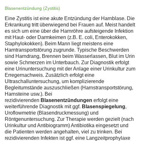
Blasenentzündung (Zystitis)
Eine Zystitis ist eine akute Entzündung der Harnblase. Die
Erkrankung tritt überwiegend bei Frauen auf. Meist handelt
es sich um eine über die Harnröhre aufsteigende Infektion
mit Haut- oder Darmkeimen (z.B. E. coli, Enterokokken,
Staphylokokken). Beim Mann liegt meistens eine
Harntransportstörung zugrunde. Typische Beschwerden
sind Harndrang, Brennen beim Wasserlassen, Blut im Urin
sowie Schmerzen im Unterbauch. Zur Diagnostik erfolgt
eine Urinuntersuchung mit der Anlage einer Urinkultur zum
Erregernachweis. Zusätzlich erfolgt eine
Ultraschalluntersuchung, um komplizierende
Begleitumstände auszuschließen (Harnstransportstörung,
Harnsteine usw.). Bei
rezidivierenden
Blasenentzündungen
erfolgt eine
weiterführende Diagnostik mit ggf.
Blasenspiegelung
,
Uroflowmetrie (Blasendruckmessung) und
Röntgenuntersuchung. Zur Therapie werden gezielt (nach
Urinkultur und Antibiogramm) Antibiotika eingesetzt und
die Patienten werden angehalten, viel zu trinken. Bei
rezidivierenden Infekten ist ggf. eine Langzeitprophylaxe