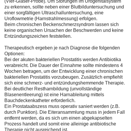
(Vier-Gläser-Probe). Um Störungen im Urogenitalsystem
zu erkennen, sollte neben einer Blutbilduntersuchung und
einer sorgfältigen Ultraschalluntersuchung, eine
Uroflowmetrie (Harnstrahlmessung) erfolgen.
Beim chronischen Beckenschmerzsyndrom lassen sich
keine organischen Ursachen der Beschwerden und keine
Entzündungszeichen feststellen.
Therapeutisch ergeben je nach Diagnose die folgenden
Optionen:
Bei der akuten bakteriellen Prostatitis werden Antibiotika
verabreicht. Die Dauer der Einnahme sollte mindestens 4
Wochen betragen, um der Entwicklung einer chronischen
bakteriellen Prostatitis vorzubeugen. Zusätzlich empfiehlt
sich eine schmerz- und entzündungshemmende Therapie.
Bei deutlicher Restharnbildung (unvollständige
Blasenentleerung) ist eine Harnableitung mittels
Bauchdeckenkatheter erforderlich.
Ein Prostataabszess muss operativ saniert werden (z.B.
durch Punktion). Die Eiteransammlung muss in jedem Fall
entfernt werden, da es sich um einen abgekapselten
Prozess handelt und somit eine alleinige antibiotische
Therapie nicht ausreichend ist.