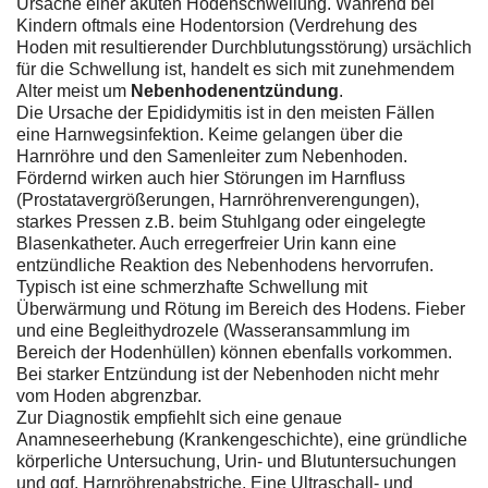
Ursache einer akuten Hodenschwellung. Während bei
Kindern oftmals eine Hodentorsion (Verdrehung des
Hoden mit resultierender Durchblutungsstörung) ursächlich
für die Schwellung ist, handelt es sich mit zunehmendem
Alter meist um
Nebenhodenentzündung
.
Die Ursache der Epididymitis ist in den meisten Fällen
eine Harnwegsinfektion. Keime gelangen über die
Harnröhre und den Samenleiter zum Nebenhoden.
Fördernd wirken auch hier Störungen im Harnfluss
(Prostatavergrößerungen, Harnröhrenverengungen),
starkes Pressen z.B. beim Stuhlgang oder eingelegte
Blasenkatheter. Auch erregerfreier Urin kann eine
entzündliche Reaktion des Nebenhodens hervorrufen.
Typisch ist eine schmerzhafte Schwellung mit
Überwärmung und Rötung im Bereich des Hodens. Fieber
und eine Begleithydrozele (Wasseransammlung im
Bereich der Hodenhüllen) können ebenfalls vorkommen.
Bei starker Entzündung ist der Nebenhoden nicht mehr
vom Hoden abgrenzbar.
Zur Diagnostik empfiehlt sich eine genaue
Anamneseerhebung (Krankengeschichte), eine gründliche
körperliche Untersuchung, Urin- und Blutuntersuchungen
und ggf. Harnröhrenabstriche. Eine Ultraschall- und