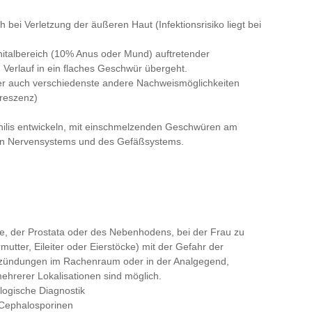
bei Verletzung der äußeren Haut (Infektionsrisiko liegt bei
nitalbereich (10% Anus oder Mund) auftretender
 Verlauf in ein flaches Geschwür übergeht.
er auch verschiedenste andere Nachweismöglichkeiten
oreszenz)
philis entwickeln, mit einschmelzenden Geschwüren am
en Nervensystems und des Gefäßsystems.
, der Prostata oder des Nebenhodens, bei der Frau zu
tter, Eileiter oder Eierstöcke) mit der Gefahr der
ntzündungen im Rachenraum oder in der Analgegend,
mehrerer Lokalisationen sind möglich.
logische Diagnostik
 Cephalosporinen