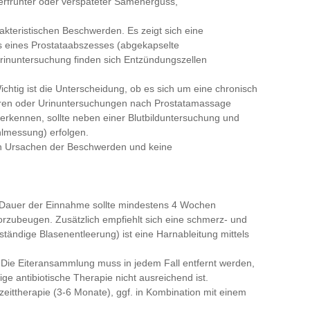
erfrühter oder verspäteter Samenerguss,
arakteristischen Beschwerden. Es zeigt sich eine
 eines Prostataabszesses (abgekapselte
Urinuntersuchung finden sich Entzündungszellen
 Wichtig ist die Unterscheidung, ob es sich um eine chronisch
ulturen oder Urinuntersuchungen nach Prostatamassage
 erkennen, sollte neben einer Blutbilduntersuchung und
hlmessung) erfolgen.
n Ursachen der Beschwerden und keine
Die Dauer der Einnahme sollte mindestens 4 Wochen
vorzubeugen. Zusätzlich empfiehlt sich eine schmerz- und
ändige Blasenentleerung) ist eine Harnableitung mittels
. Die Eiteransammlung muss in jedem Fall entfernt werden,
ge antibiotische Therapie nicht ausreichend ist.
ngzeittherapie (3-6 Monate), ggf. in Kombination mit einem