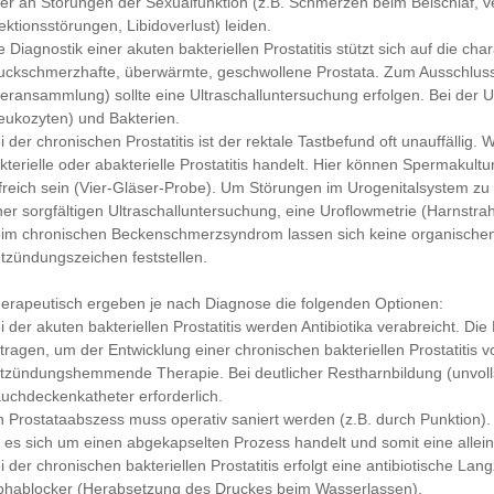
er an Störungen der Sexualfunktion (z.B. Schmerzen beim Beischlaf, v
ektionsstörungen, Libidoverlust) leiden.
e Diagnostik einer akuten bakteriellen Prostatitis stützt sich auf die ch
uckschmerzhafte, überwärmte, geschwollene Prostata. Zum Ausschluss
teransammlung) sollte eine Ultraschalluntersuchung erfolgen. Bei der 
eukozyten) und Bakterien.
i der chronischen Prostatitis ist der rektale Tastbefund oft unauffällig.
kterielle oder abakterielle Prostatitis handelt. Hier können Spermak
lfreich sein (Vier-Gläser-Probe). Um Störungen im Urogenitalsystem zu
ner sorgfältigen Ultraschalluntersuchung, eine Uroflowmetrie (Harnstra
im chronischen Beckenschmerzsyndrom lassen sich keine organische
tzündungszeichen feststellen.
erapeutisch ergeben je nach Diagnose die folgenden Optionen:
i der akuten bakteriellen Prostatitis werden Antibiotika verabreicht. 
tragen, um der Entwicklung einer chronischen bakteriellen Prostatitis 
tzündungshemmende Therapie. Bei deutlicher Restharnbildung (unvollst
uchdeckenkatheter erforderlich.
n Prostataabszess muss operativ saniert werden (z.B. durch Punktion)
 es sich um einen abgekapselten Prozess handelt und somit eine alleini
i der chronischen bakteriellen Prostatitis erfolgt eine antibiotische La
phablocker (Herabsetzung des Druckes beim Wasserlassen).