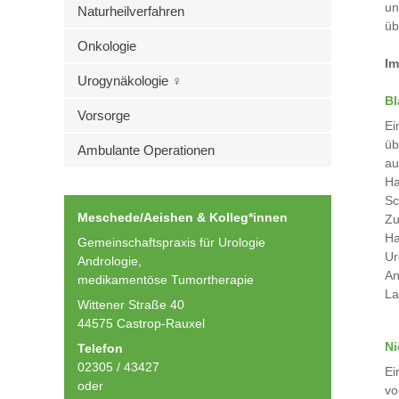
un
Naturheilverfahren
üb
Onkologie
Im
Urogynäkologie ♀
Bl
Vorsorge
Ei
üb
Ambulante Operationen
au
Ha
Sc
Meschede/Aeishen & Kolleg*innen
Zu
Ha
Gemeinschaftspraxis für Urologie
Ur
Andrologie,
An
medikamentöse Tumortherapie
La
Wittener Straße 40
44575 Castrop-Rauxel
Ni
Telefon
02305 / 43427
Ei
oder
vo