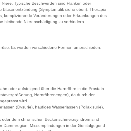
r Niere. Typische Beschwerden sind Flanken oder
de Blasenentzündung (Symptomatik siehe oben). Therapie
t es, komplizierende Veränderungen oder Erkrankungen des
ne bleibende Nierenschädigung zu verhindern.
erdrüse. Es werden verschiedene Formen unterschieden.
tbahn oder aufsteigend über die Harnröhre in die Prostata.
ostatavergrößerung, Harnröhrenengen), da durch den
ngepresst wird.
lassen (Dysurie), häufiges Wasserlassen (Pollakisurie),
itis oder dem chronischen Beckenschmerzsyndrom sind
der Dammregion, Missempfindungen in der Genitalgegend