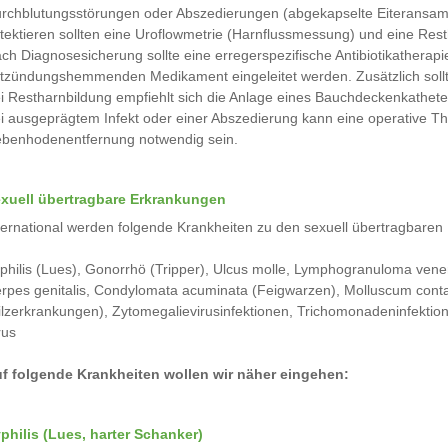
rchblutungsstörungen oder Abszedierungen (abgekapselte Eiteransam
tektieren sollten eine Uroflowmetrie (Harnflussmessung) und eine Re
ch Diagnosesicherung sollte eine erregerspezifische Antibiotikatherap
tzündungshemmenden Medikament eingeleitet werden. Zusätzlich soll
i Restharnbildung empfiehlt sich die Anlage eines Bauchdeckenkathete
i ausgeprägtem Infekt oder einer Abszedierung kann eine operative 
benhodenentfernung notwendig sein.
xuell übertragbare Erkrankungen
ternational werden folgende Krankheiten zu den sexuell übertragbaren 
philis (Lues), Gonorrhö (Tripper), Ulcus molle, Lymphogranuloma vene
rpes genitalis, Condylomata acuminata (Feigwarzen), Molluscum conta
ilzerkrankungen), Zytomegalievirusinfektionen, Trichomonadeninfektione
rus
f folgende Krankheiten wollen wir näher eingehen:
philis (Lues, harter Schanker)