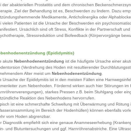
i der abakteriellen Prostatitis und dem chronischen Beckenschmerzsynd
erapie. Ziel der Behandlung ist es, Beschwerden zu lindern. Dazu emp
tzündungshemmende Medikamente, Anticholinergika oder Alphablocke
i vielen Patienten ist die Ursache der Beschwerden ein psychosomatis
nifestiert. Ursächlich sind oft Stress, Konflikte in der Partnerschaft u
ychotherapie, Stressreduktion und Biofeedback (Körpervorgänge bewuss
benhodenentzündung (Epididymitis)
e akute
Nebenhodenentzündung
ist die häufigste Ursache einer ak
dentorsion (Verdrehung des Hoden mit resultierender Durchblutungsstöru
nehmendem Alter meist um
Nebenhodenentzündung
.
e Ursache der Epididymitis ist in den meisten Fällen eine Harnwegsinf
menleiter zum Nebenhoden. Fördernd wirken auch hier Störungen im 
rnröhrenverengungen), starkes Pressen z.B. beim Stuhlgang oder einge
tzündliche Reaktion des Nebenhodens hervorrufen.
pisch ist eine schmerzhafte Schwellung mit Überwärmung und Rötung i
asseransammlung im Bereich der Hodenhüllen) können ebenfalls vork
hr vom Hoden abgrenzbar.
r Diagnostik empfiehlt sich eine genaue Anamneseerhebung (Krankenge
in- und Blutuntersuchungen und ggf. Harnröhrenabstriche. Eine Ultras