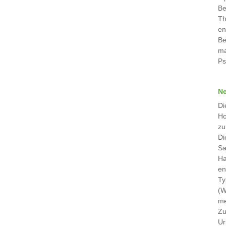
Be
Th
en
Be
ma
Ps
Ne
Di
Ho
zu
Di
Sa
Ha
en
Ty
(W
me
Zu
Ur