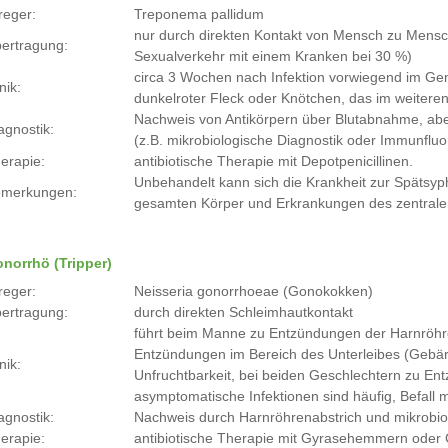
reger:
Treponema pallidum
nur durch direkten Kontakt von Mensch zu Mensch 
ertragung:
Sexualverkehr mit einem Kranken bei 30 %)
circa 3 Wochen nach Infektion vorwiegend im Ge
nik:
dunkelroter Fleck oder Knötchen, das im weiteren
Nachweis von Antikörpern über Blutabnahme, ab
agnostik:
(z.B. mikrobiologische Diagnostik oder Immunflu
erapie:
antibiotische Therapie mit Depotpenicillinen.
Unbehandelt kann sich die Krankheit zur Spätsy
merkungen:
gesamten Körper und Erkrankungen des zentral
norrhö (Tripper)
reger:
Neisseria gonorrhoeae (Gonokokken)
ertragung:
durch direkten Schleimhautkontakt
führt beim Manne zu Entzündungen der Harnröhre
Entzündungen im Bereich des Unterleibes (Gebärmu
nik:
Unfruchtbarkeit, bei beiden Geschlechtern zu E
asymptomatische Infektionen sind häufig, Befall 
agnostik:
Nachweis durch Harnröhrenabstrich und mikrobio
erapie:
antibiotische Therapie mit Gyrasehemmern oder