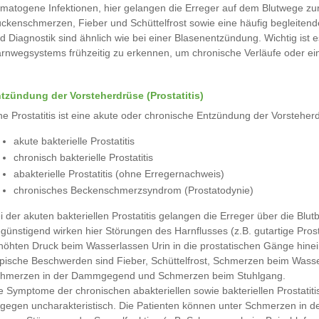
matogene Infektionen, hier gelangen die Erreger auf dem Blutwege zu
ckenschmerzen, Fieber und Schüttelfrost sowie eine häufig begleiten
d Diagnostik sind ähnlich wie bei einer Blasenentzündung. Wichtig is
rnwegsystems frühzeitig zu erkennen, um chronische Verläufe oder ei
tzündung der Vorsteherdrüse (Prostatitis)
ne Prostatitis ist eine akute oder chronische Entzündung der Vorsteh
akute bakterielle Prostatitis
chronisch bakterielle Prostatitis
abakterielle Prostatitis (ohne Erregernachweis)
chronisches Beckenschmerzsyndrom (Prostatodynie)
i der akuten bakteriellen Prostatitis gelangen die Erreger über die Blu
günstigend wirken hier Störungen des Harnflusses (z.B. gutartige Pr
höhten Druck beim Wasserlassen Urin in die prostatischen Gänge hinei
pische Beschwerden sind Fieber, Schüttelfrost, Schmerzen beim Wasser
hmerzen in der Dammgegend und Schmerzen beim Stuhlgang.
e Symptome der chronischen abakteriellen sowie bakteriellen Prostat
gegen uncharakteristisch. Die Patienten können unter Schmerzen in 