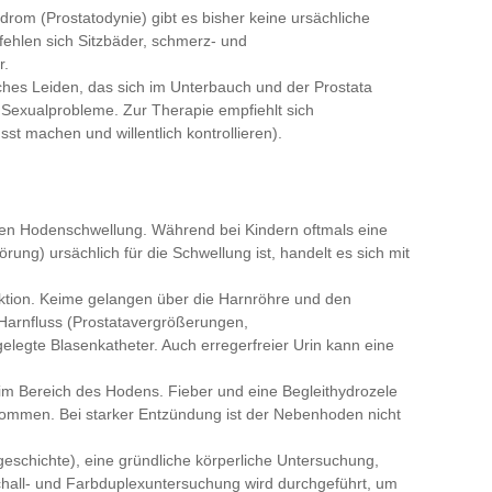
rom (Prostatodynie) gibt es bisher keine ursächliche
fehlen sich Sitzbäder, schmerz- und
r.
ches Leiden, das sich im Unterbauch und der Prostata
nd Sexualprobleme. Zur Therapie empfiehlt sich
t machen und willentlich kontrollieren).
uten Hodenschwellung. Während bei Kindern oftmals eine
ng) ursächlich für die Schwellung ist, handelt es sich mit
ektion. Keime gelangen über die Harnröhre und den
Harnfluss (Prostatavergrößerungen,
legte Blasenkatheter. Auch erregerfreier Urin kann eine
m Bereich des Hodens. Fieber und eine Begleithydrozele
ommen. Bei starker Entzündung ist der Nebenhoden nicht
schichte), eine gründliche körperliche Untersuchung,
chall- und Farbduplexuntersuchung wird durchgeführt, um