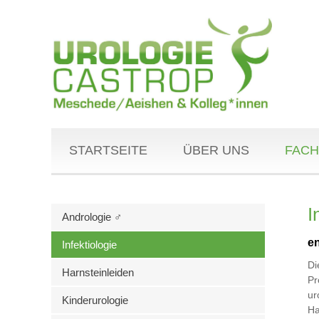
STARTSEITE
ÜBER UNS
FACH
I
Andrologie ♂
en
Infektiologie
Di
Harnsteinleiden
Pr
ur
Kinderurologie
Ha