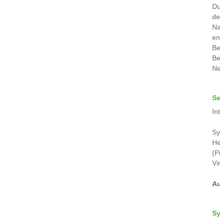
Du
de
Na
en
Be
Be
Ne
Se
In
Sy
He
(P
Vi
Au
Sy