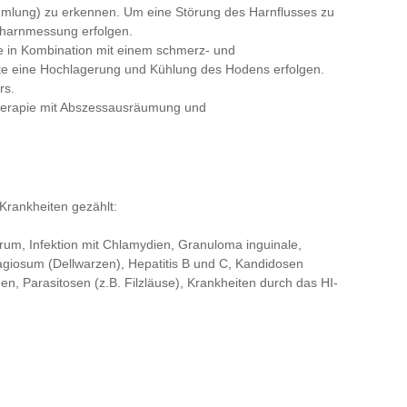
mlung) zu erkennen. Um eine Störung des Harnflusses zu
stharnmessung erfolgen.
ie in Kombination mit einem schmerz- und
te eine Hochlagerung und Kühlung des Hodens erfolgen.
rs.
Therapie mit Abszessausräumung und
Krankheiten gezählt:
rum, Infektion mit Chlamydien, Granuloma inguinale,
giosum (Dellwarzen), Hepatitis B und C, Kandidosen
n, Parasitosen (z.B. Filzläuse), Krankheiten durch das HI-