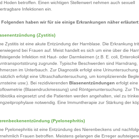
d Hoden betroffen. Einen wichtigen Stellenwert nehmen auch sexuell
ertragbare Infektionen ein.
 Folgenden haben wir für sie einige Erkrankungen näher erläutert
asenentzündung (Zystitis)
ne Zystitis ist eine akute Entzündung der Harnblase. Die Erkrankung trit
erwiegend bei Frauen auf. Meist handelt es sich um eine über die Har
fsteigende Infektion mit Haut- oder Darmkeimen (z.B. E. coli, Enterok
rntransportstörung zugrunde. Typische Beschwerden sind Harndrang, 
hmerzen im Unterbauch. Zur Diagnostik erfolgt eine Urinuntersuchung 
sätzlich erfolgt eine Ultraschalluntersuchung, um komplizierende Beg
rnsteine usw.). Bei rezidivierenden
Blasenentzündungen
erfolgt eine
oflowmetrie (Blasendruckmessung) und Röntgenuntersuchung. Zur Ther
tibiotika eingesetzt und die Patienten werden angehalten, viel zu trinken
ngzeitprophylaxe notwendig. Eine Immuntherapie zur Stärkung der kö
erenbeckenentzündung (Pyelonephritis)
ne Pyelonephritis ist eine Entzündung des Nierenbeckens und nachfol
rnehmlich Frauen betroffen. Meistens gelangen die Erreger aufsteigend