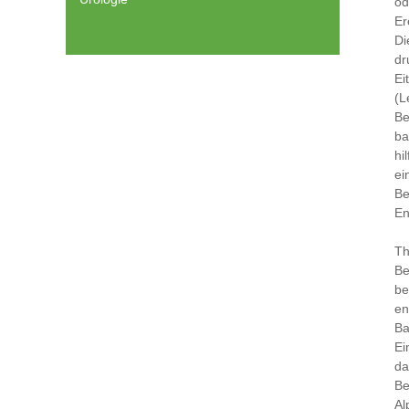
od
Er
Di
dr
Ei
(L
Be
ba
hi
ei
Be
En
Th
Be
be
en
Ba
Ei
da
Be
Al