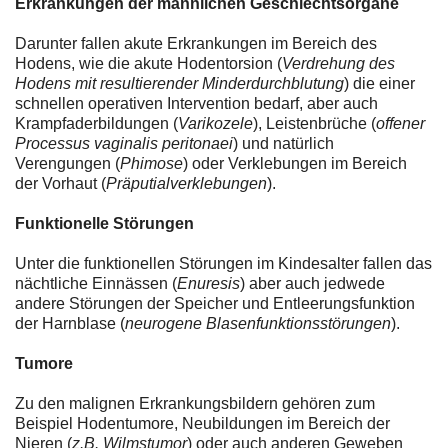
Erkrankungen der männlichen Geschlechtsorgane
Darunter fallen akute Erkrankungen im Bereich des
Hodens, wie die akute Hodentorsion (
Verdrehung des
Hodens mit resultierender Minderdurchblutung
) die einer
schnellen operativen Intervention bedarf, aber auch
Krampfaderbildungen (
Varikozele
), Leistenbrüche (
offener
Processus vaginalis peritonaei
) und natürlich
Verengungen (
Phimose
) oder Verklebungen im Bereich
der Vorhaut (
Präputialverklebungen
).
Funktionelle Störungen
Unter die funktionellen Störungen im Kindesalter fallen das
nächtliche Einnässen (
Enuresis
) aber auch jedwede
andere Störungen der Speicher und Entleerungsfunktion
der Harnblase (
neurogene Blasenfunktionsstörungen
).
Tumore
Zu den malignen Erkrankungsbildern gehören zum
Beispiel Hodentumore, Neubildungen im Bereich der
Nieren (
z.B. Wilmstumor
) oder auch anderen Geweben