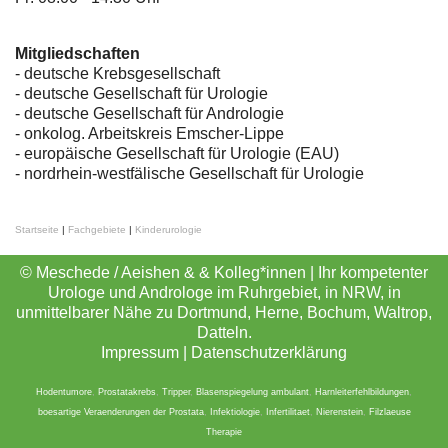
Mitgliedschaften
- deutsche Krebsgesellschaft
-
deutsche Gesellschaft für Urologie
-
deutsche Gesellschaft für Andrologie
-
onkolog. Arbeitskreis Emscher-Lippe
- europäische Gesellschaft für Urologie (EAU)
- nordrhein-westfälische Gesellschaft für Urologie
Startseite
|
Fachgebiete
|
Kinderurologie
© Meschede / Aeishen & & Kolleg*innen | Ihr kompetenter
Urologe und Androloge im Ruhrgebiet, in NRW, in
unmittelbarer Nähe zu Dortmund, Herne, Bochum, Waltrop,
Datteln.
Impressum
|
Datenschutzerklärung
Hodentumore
,
Prostatakrebs
,
Tripper
,
Blasenspiegelung ambulant
,
Harnleiterfehlbildungen
,
boesartige Veraenderungen der Prostata
,
Infektiologie
,
Infertilitaet
,
Nierenstein
,
Filzlaeuse
Therapie